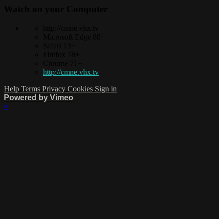
Watch on your
Computer
http://cmne.vhx.tv
Microsoft Edge 88+
Safari 13+
Firefox 78+
Chrome 71+
http://cmne.vhx.tv
Help
Terms
Privacy
Cookies
Sign in
Powered by Vimeo
×