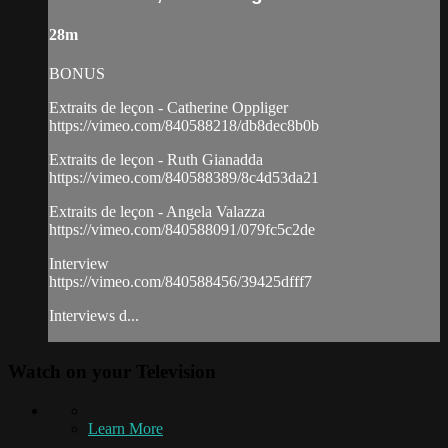
28m
BONUS
Extraits de leçon - Catherine Oppliger
https://vimeo.com/840588218/db8dec8b0b
Extraits de leçon - Ruth Gianadda
https://vimeo.com/840588389/8c4d53da21
Extraits de leçon - Angela Valazza
https://vimeo.com/840588091/079fc5c2de
Interview
https://vimeo.com/840588456/39425dfff7
Interviews d...
Watch on your
Television
Learn More