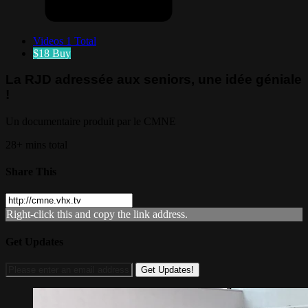
Videos
1 Total
$18
Buy
La RJD adressée aux seniors, une idée géniale
!
Un documentaire produit par le CMNE
28+ mins total
Share This
Right-click this and copy the link address.
Get Updates